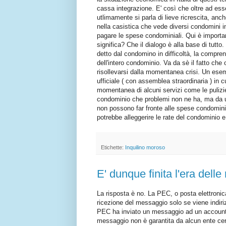
cassa integrazione. E' così che oltre ad ess
utlimamente si parla di lieve ricrescita, a
nella casistica che vede diversi condomini i
pagare le spese condominiali. Qui è importan
significa? Che il dialogo è alla base di tut
detto dal condomino in difficoltà, la compren
dell'intero condominio. Va da sè il fatto ch
risollevarsi dalla momentanea crisi. Un ese
ufficiale ( con assemblea straordinaria ) in
momentanea di alcuni servizi come le puliz
condominio che problemi non ne ha, ma da un
non possono far fronte alle spese condominial
potrebbe alleggerire le rate del condominio 
Etichette:
Inquilino moroso
E' dunque finita l'era del
La risposta è no. La PEC, o posta elettronica
ricezione del messaggio solo se viene indiri
PEC ha inviato un messaggio ad un account 
messaggio non è garantita da alcun ente certi