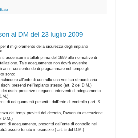
ficata
ri al DM del 23 luglio 2009
per il miglioramento della sicurezza degli impianti
E.
ti ascensori installati prima del 1999 alle normative di
nstallazione. Tale adeguamento non dovrà avvenire
5 anni, consentendo di programmare nel tempo gli
eto sono:
richiedere all'ente di controllo una verifica straordinaria
i rischi presenti nell'impianto stesso (art. 2 del D.M.)
isi dei rischi prescrive i seguenti interventi di adeguamento
D.M.)
ti di adeguamenti prescritti dall'ente di controllo ( art. 3
adenza dei tempi previsti dal decreto, l'avvenuta esecuzione
el D.M.)
nti di adeguamento, prescritti dall'ente di controllo nei
otrà essere tenuto in esercizio ( art. 5 del D.M.)