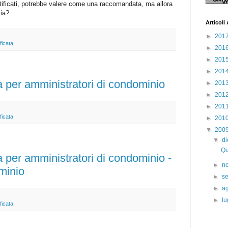
rtificati, potrebbe valere come una raccomandata, ma allora
lia?
Articol
►
201
ficata
►
201
►
201
►
201
ta per amministratori di condominio
►
201
►
201
►
201
ficata
►
201
▼
200
▼
d
Qu
ta per amministratori di condominio -
►
n
minio
►
s
►
a
►
lu
ficata