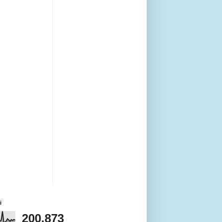
i
200,873