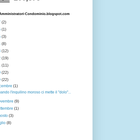
i Amministratori-Condominio.blogspot.com
7
(2)
6
(1)
5
(3)
4
(8)
3
(12)
2
(19)
1
(11)
0
(22)
9
(22)
icembre
(1)
ando l'inquilino moroso ci mette il "dolo"...
ovembre
(9)
ettembre
(1)
gosto
(3)
glio
(8)