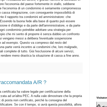
ere l'economia del paese fortemente in stallo, sebbene
nche l'economia di un condominio è seriamente compromessa
n cassa integrazione, con conseguente impossibilità di
te il rapporto tra condomini ed amministratore: che
to. Essendo la buona fede alla base di quanto può essere
sione è d'obbligo e da parte dell'amministratore, e da parte
e ogni condominio potrebbe adottare una strategia per
mpio che mi sento di proporre è senza dubbio un confronto
 cui vengano messi a delibera l'eventuale sospensione
ie ad esempio. Questo va compreso dal resto del
a parte verrà incontro ai condomini che, loro malgrado,
i complete di tutto. Già l'esclusione di alcuni servizi,
e rendere meno drastica la situazione di cassa a fine anno.
le raccomandata A/R ?
 certificata ha valore legale per certificazione della
zzata ad un'altra PEC. A nulla vale dimostrare che la propria
Visitator
di posta non certificato, perchè la consegna del
ficatore. Se con il tempo, si avrà questa possibilità, allora