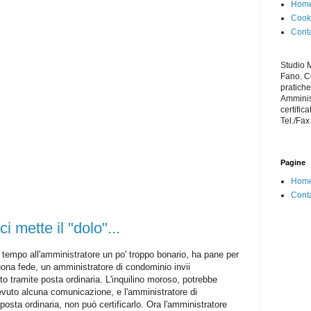
Home
Cooki
Conta
Studio 
Fano. C
pratiche
Amminist
certifica
Tel./Fa
Pagine
Home
Conta
 mette il "dolo"...
e tempo all'amministratore un po' troppo bonario, ha pane per
 buona fede, un amministratore di condominio invii
to tramite posta ordinaria. L'inquilino moroso, potrebbe
icevuto alcuna comunicazione, e l'amministratore di
posta ordinaria, non può certificarlo. Ora l'amministratore