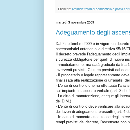
Etichette:
Amministratori di condominio e posta certi
martedì 3 novembre 2009
Adeguamento degli ascenso
Dal 2 settembre 2009 è in vigore un decreto 
ascensoristici anteriori alla direttiva 95/16/C
Il decreto prevede l'adeguamento degli impian
sicurezza obbligatorie per quelli di nuova i
immediatamente, ma sarà graduale da 5 a 1
inverventi previsti. Gli step previsti dal decr
- Il proprietario o legale rappresentante deve 
finalizzata alla realizzazione di un'analisi de
- L'ente di controllo che ha effettuato l'anal
sull'impianto in apposito verbale ( art. 3 del 
- La ditta di manutenzione, esegue gli interven
del D.M.)
- L'ente di controllo deve verificare alla sc
dei lavori di adeguamenti prescritti ( art. 4 d
- In caso di mancata esecuzione degli interve
tempi previsti dal decreto, l'ascensore non p