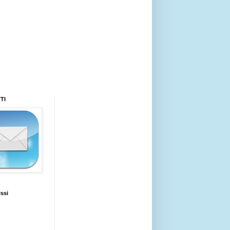
TI
issi