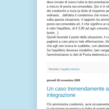
deve inviare di nuovo tutta la documentazion
a mezzo di posta raccomandata. Qui si è rott
dei condomini e invia (a titolo di risparmio 
ordinaria... dall'altra il condomino che rice
salta questa situazione, il rapporto tra amm
posta raccomandata a/r, il che significa u
è rotto l'equilibrio, di € 3,90 ad ogni comun
buste...)
Quindi facendo il punto della situazione, il 
pagherà a caro prezzo tale affermazione, d'al
che egli non riceva le suddette, con ulteriore
Se l'equilibrio dovesse ristabilirsi, ben ven
l'amministratore si doti di Posta elettronica 
Etichette:
Inquilino moroso
giovedì 26 novembre 2009
Un caso tremendamente attu
integrazione
Chi amministra condomini, avrà sicuramente
la situazione economica in Italia di questi tem