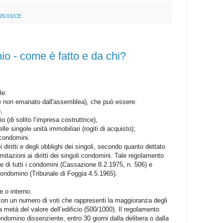
 95/16/CE
io - come è fatto e da chi?
le:
ioè non emanato dall'assemblea), che può essere:
,
io (di solito l’impresa costruttrice),
le singole unità immobiliari (rogiti di acquisto);
 condomini.
diritti e degli obblighi dei singoli, secondo quanto dettato
imitazioni ai diritti dei singoli condomini. Tale regolamento
 di tutti i condomini (Cassazione 8.2.1975, n. 506) e
condomino (Tribunale di Foggia 4.5.1965).
 o interno.
on un numero di voti che rappresenti la maggioranza degli
a metà del valore dell’edificio (500/1000). Il regolamento
domino dissenziente, entro 30 giorni dalla delibera o dalla