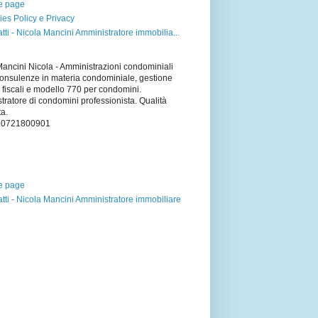
 page
es Policy e Privacy
tti - Nicola Mancini Amministratore immobilia...
Mancini Nicola - Amministrazioni condominiali
onsulenze in materia condominiale, gestione
 fiscali e modello 770 per condomini.
ratore di condomini professionista. Qualità
ta.
x 0721800901
 page
tti - Nicola Mancini Amministratore immobiliare