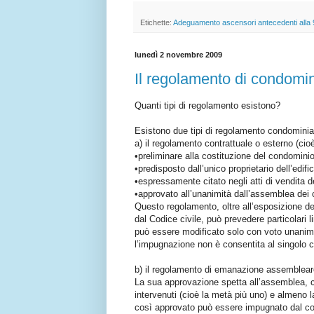
Etichette:
Adeguamento ascensori antecedenti alla
lunedì 2 novembre 2009
Il regolamento di condomin
Quanti tipi di regolamento esistono?
Esistono due tipi di regolamento condominia
a) il regolamento contrattuale o esterno (c
•preliminare alla costituzione del condominio
•predisposto dall’unico proprietario dell’edific
•espressamente citato negli atti di vendita del
•approvato all’unanimità dall’assemblea dei
Questo regolamento, oltre all’esposizione dei 
dal Codice civile, può prevedere particolari l
può essere modificato solo con voto unanime
l’impugnazione non è consentita al singolo 
b) il regolamento di emanazione assembleare
La sua approvazione spetta all’assemblea, c
intervenuti (cioè la metà più uno) e almeno l
così approvato può essere impugnato dal con