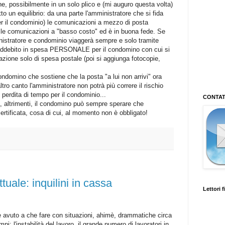
e, possibilmente in un solo plico e (mi auguro questa volta)
o un equilibrio: da una parte l'amministratore che si fida
per il condominio) le comunicazioni a mezzo di posta
ve le comunicazioni a "basso costo" ed è in buona fede. Se
inistratore e condominio viaggerà sempre e solo tramite
n addebito in spesa PERSONALE per il condomino con cui si
icazione solo di spesa postale (poi si aggiunga fotocopie,
condomino che sostiene che la posta "a lui non arrivi" ora
tro canto l'amministratore non potrà più correre il rischio
 perdita di tempo per il condominio...
CONTAT
ga, altrimenti, il condomino può sempre sperare che
certificata, cosa di cui, al momento non è obbligato!
ale: inquilini in cassa
Lettori f
 avuto a che fare con situazioni, ahimè, drammatiche circa
pi: l'instabilità del lavoro, il grande numero di lavoratori in